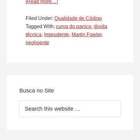
[Read more…]
about
Dívida
técnica
Filed Under:
Qualidade de Código
em
Tagged With:
curva do panico
,
divida
código
técnica
,
Imprudente
,
Martin Fowler
,
de
negligente
software
Primary
Sidebar
Busca no Site
Search
this
website