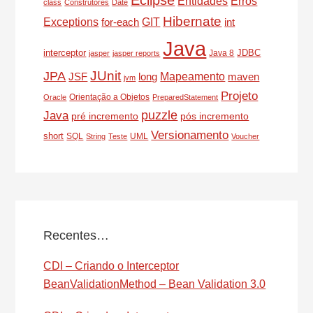
Eclipse
Entidades
Erros
class
Construtores
Date
Hibernate
Exceptions
for-each
GIT
int
Java
interceptor
JDBC
Java 8
jasper
jasper reports
JUnit
JPA
Mapeamento
JSF
long
maven
jvm
Projeto
Orientação a Objetos
Oracle
PreparedStatement
puzzle
Java
pré incremento
pós incremento
Versionamento
short
SQL
UML
String
Teste
Voucher
Recentes…
CDI – Criando o Interceptor
BeanValidationMethod – Bean Validation 3.0