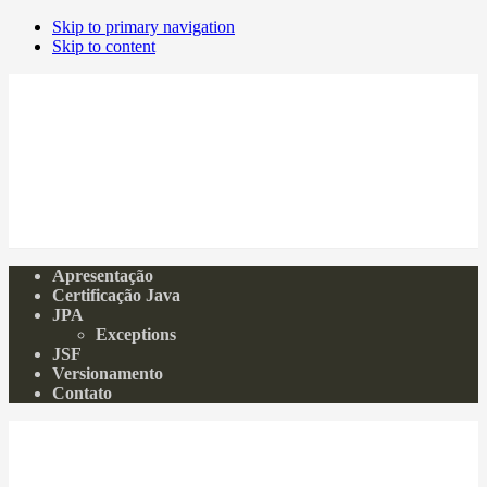
Skip to primary navigation
Skip to content
Mauda
IT, Java and Music
Apresentação
Certificação Java
JPA
Exceptions
JSF
Versionamento
Contato