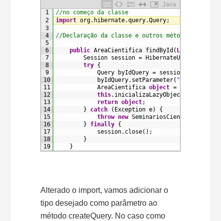
Java
1
//no começo da classe
2
import
org
.
hibernate
.
query
.
Query
;
3
4
//Declaração da classe e outros métodos omitido
5
6
public
AreaCientifica 
findById
(
Long
id
)
{
7
Session 
session
=
HibernateUtil
.
getSess
8
try
{
9
Query 
byIdQuery
=
session
.
createQue
10
byIdQuery
.
setParameter
(
"id"
,
id
)
;
11
AreaCientifica 
object
=
(
AreaCienti
12
this
.
inicializaLazyObjects
(
object
)
;
13
return
object
;
14
}
catch
(
Exception
e
)
{
15
throw
new
SeminariosCientificosExce
16
}
finally
{
17
session
.
close
(
)
;
18
}
19
}
Alterado o import, vamos adicionar o
tipo desejado como parâmetro ao
método createQuery. No caso como