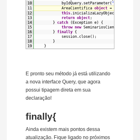
10
byIdQuery
.
setParameter
(
"id"
,
id
)
;
11
AreaCientifica 
object
=
byIdQuery
.
u
12
this
.
inicializaLazyObjects
(
object
)
;
13
return
object
;
14
}
catch
(
Exception
e
)
{
15
throw
new
SeminariosCientificosExce
16
}
finally
{
17
session
.
close
(
)
;
18
}
19
}
E pronto seu método já está utilizando
a nova interface Query, que agora
possui tipagem direta em sua
declaração!
finally{
Ainda existem mais pontos dessa
atualização. Fique ligado no próximos