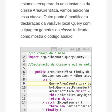
estamos recuperando uma instancia da
classe
AreaCientifica, vamos adicionar
essa
classe
. Outro ponto é modificar a
declaração da variável local Query com
a tipagem generics da
classe
indicada,
como mostra o código abaixo:
Java
1
//no começo da classe
2
import
org
.
hibernate
.
query
.
Query
;
3
4
//Declaração da classe e outros métodos omitido
5
6
public
AreaCientifica 
findById
(
Long
id
)
{
7
Session 
session
=
HibernateUtil
.
getSess
8
try
{
9
Query
<AreaCientifica>
byIdQuery
=
s
10
byIdQuery
.
setParameter
(
"id"
,
id
)
;
11
AreaCientifica 
object
=
(
AreaCienti
12
this
.
inicializaLazyObjects
(
object
)
;
13
return
object
;
14
}
catch
(
Exception
e
)
{
15
throw
new
SeminariosCientificosExce
16
}
finally
{