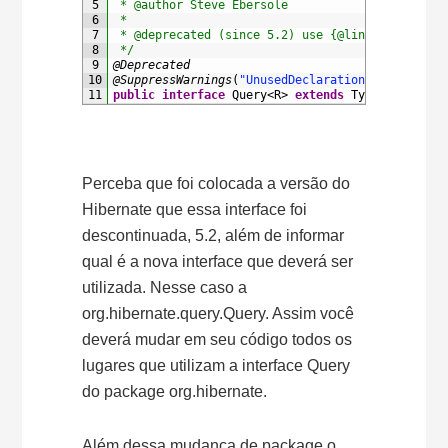
5
 * @author Steve Ebersole
6
 *
7
 * @deprecated (since 5.2) use {@link org.hiber
8
 */
9
@Deprecated
10
@SuppressWarnings
(
"UnusedDeclaration"
)
11
public
interface
Query
<R>
extends
TypedQuery
<R>
Perceba que foi colocada a versão do
Hibernate que essa interface foi
descontinuada, 5.2, além de informar
qual é a nova interface que deverá ser
utilizada. Nesse caso a
org.hibernate.query.Query. Assim você
deverá mudar em seu código todos os
lugares que utilizam a interface Query
do package org.hibernate.
Além dessa mudança de package o