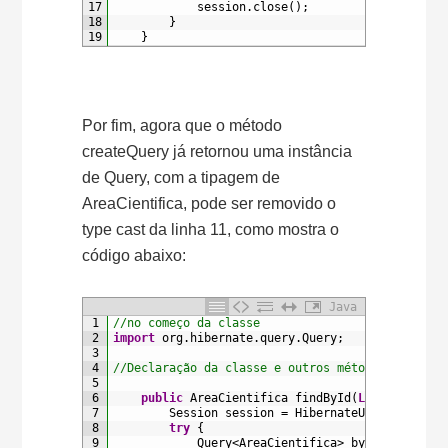
17
session
.
close
(
)
;
18
}
19
}
Por fim, agora que o método
createQuery já retornou uma instância
de Query, com a tipagem de
AreaCientifica, pode ser removido o
type cast da linha 11, como mostra o
código abaixo:
Java
1
//no começo da classe
2
import
org
.
hibernate
.
query
.
Query
;
3
4
//Declaração da classe e outros métodos omitido
5
6
public
AreaCientifica 
findById
(
Long
id
)
{
7
Session 
session
=
HibernateUtil
.
getSess
8
try
{
9
Query
<AreaCientifica>
byIdQuery
=
s