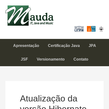
Skip
Skip
to
to
Mauda
primary
content
IT, Java and Music
navigation
Apresentação
Certificação Java
JPA
JSF
Versionamento
Contato
Atualização da
versão Hibernate