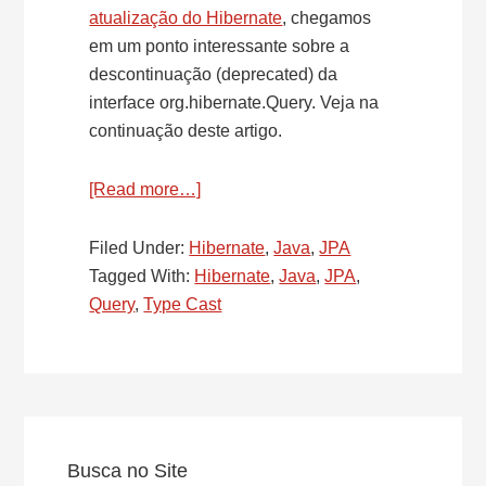
atualização do Hibernate
, chegamos
em um ponto interessante sobre a
descontinuação (deprecated) da
interface org.hibernate.Query. Veja na
continuação deste artigo.
[Read more…]
about
Atualização
da
Filed Under:
Hibernate
,
Java
,
JPA
versão
Tagged With:
Hibernate
,
Java
,
JPA
,
Hibernate
Query
,
Type Cast
–
Interface
org.hibernate.Query
foi
Primary
descontinuada
Sidebar
Busca no Site