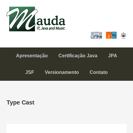
Skip
Skip
Skip
to
to
to
Mauda
primary
content
primary
IT, Java and Music
navigation
sidebar
Apresentação
Certificação Java
JPA
JSF
Versionamento
Contato
Type Cast