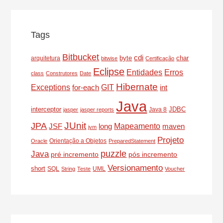
Tags
Bitbucket
cdi
byte
char
arquitetura
bitwise
Certificação
Eclipse
Entidades
Erros
class
Construtores
Date
Hibernate
Exceptions
for-each
GIT
int
Java
interceptor
JDBC
Java 8
jasper
jasper reports
JUnit
JPA
Mapeamento
JSF
long
maven
jvm
Projeto
Orientação a Objetos
Oracle
PreparedStatement
puzzle
Java
pré incremento
pós incremento
Versionamento
short
SQL
UML
String
Teste
Voucher