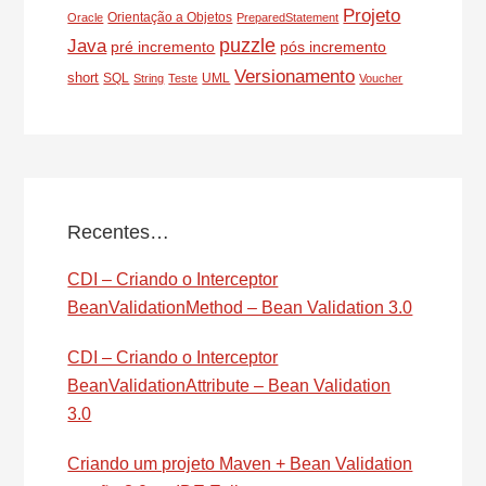
Projeto
Orientação a Objetos
Oracle
PreparedStatement
puzzle
Java
pré incremento
pós incremento
Versionamento
short
SQL
UML
String
Teste
Voucher
Recentes…
CDI – Criando o Interceptor
BeanValidationMethod – Bean Validation 3.0
CDI – Criando o Interceptor
BeanValidationAttribute – Bean Validation
3.0
Criando um projeto Maven + Bean Validation