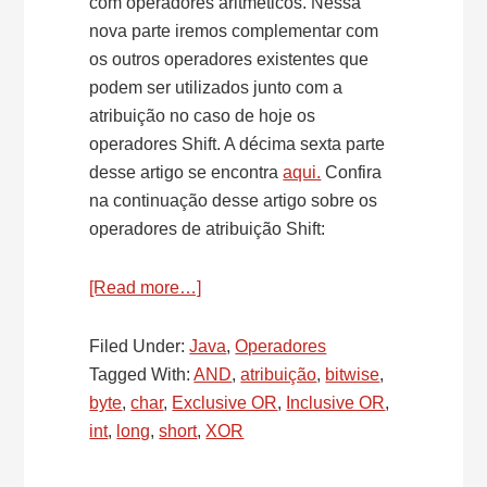
com operadores aritméticos. Nessa
nova parte iremos complementar com
os outros operadores existentes que
podem ser utilizados junto com a
atribuição no caso de hoje os
operadores Shift. A décima sexta parte
desse artigo se encontra
aqui.
Confira
na continuação desse artigo sobre os
operadores de atribuição Shift:
[Read more…]
about
Operadores
no
Filed Under:
Java
,
Operadores
Java
Tagged With:
AND
,
atribuição
,
bitwise
,
–
byte
,
char
,
Exclusive OR
,
Inclusive OR
,
Atribuição
int
,
long
,
short
,
XOR
de
Shift