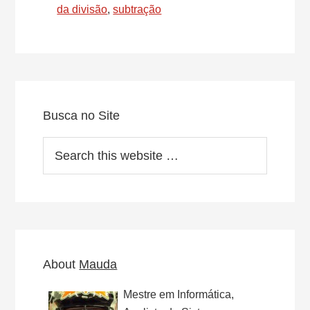
Atribuição
da divisão
,
subtração
–
Parte
1
Primary
Sidebar
Busca no Site
Search
this
website
About
Mauda
Mestre em Informática,