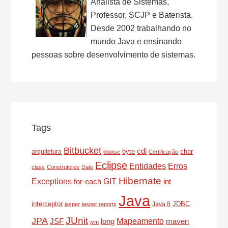
Analista de Sistemas,
Professor, SCJP e Baterista.
Desde 2002 trabalhando no
mundo Java e ensinando
pessoas sobre desenvolvimento de sistemas.
Tags
Bitbucket
cdi
byte
char
arquitetura
bitwise
Certificação
Eclipse
Entidades
Erros
class
Construtores
Date
Hibernate
Exceptions
for-each
GIT
int
Java
interceptor
JDBC
Java 8
jasper
jasper reports
JUnit
JPA
Mapeamento
JSF
long
maven
jvm