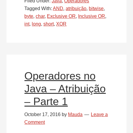
no
Filed Under:
Java
,
Operadores
Java
Tagged With:
AND
,
atribuição
,
bitwise
,
–
byte
,
char
,
Exclusive OR
,
Inclusive OR
,
Atribuição
int
,
long
,
short
,
XOR
de
Bitwise
–
Parte
2
Operadores no
Java – Atribuição
– Parte 1
October 17, 2016
by
Mauda
Leave a
Comment