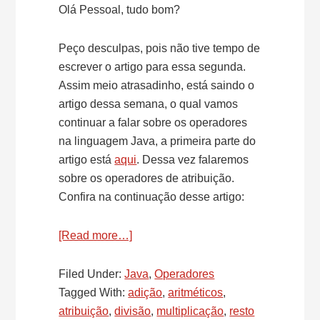
Olá Pessoal, tudo bom?
Peço desculpas, pois não tive tempo de
escrever o artigo para essa segunda.
Assim meio atrasadinho, está saindo o
artigo dessa semana, o qual vamos
continuar a falar sobre os operadores
na linguagem Java, a primeira parte do
artigo está
aqui
. Dessa vez falaremos
sobre os operadores de atribuição.
Confira na continuação desse artigo:
[Read more…]
about
Operadores
no
Filed Under:
Java
,
Operadores
Java
Tagged With:
adição
,
aritméticos
,
–
atribuição
,
divisão
,
multiplicação
,
resto