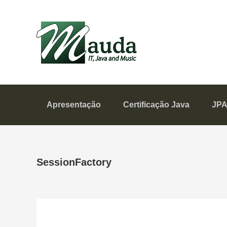
Skip
Skip
Skip
to
to
to
Mauda
primary
content
primary
navigation
sidebar
IT, Java and Music
Apresentação
Certificação Java
JP
SessionFactory