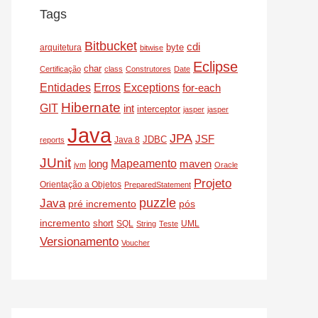
Tags
Bitbucket
cdi
byte
arquitetura
bitwise
Eclipse
char
Certificação
class
Construtores
Date
Entidades
Erros
Exceptions
for-each
Hibernate
GIT
int
interceptor
jasper
jasper
Java
JPA
JSF
JDBC
Java 8
reports
JUnit
Mapeamento
long
maven
jvm
Oracle
Projeto
Orientação a Objetos
PreparedStatement
puzzle
Java
pré incremento
pós
incremento
short
SQL
UML
String
Teste
Versionamento
Voucher