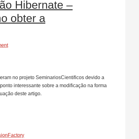
são Hibernate –
o obter a
ent
ram no projeto SeminariosCientificos devido a
onto interessante sobre a modificação na forma
uação deste artigo.
ionFactory