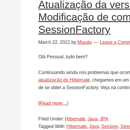
Atualização da ver
Modificação de com
SessionFactory
March 22, 2021
by
Mauda
Leave a Comm
Olá Pessoal, tudo bem?
Continuando ainda nos problemas que ocorre
atualização do Hibernate
, chegamos em um p
de se obter a SessionFactory. Veja na contin
[Read more…]
about
Atualização
da
Filed Under:
Hibernate
,
Java
,
JPA
versão
Tagged With:
Hibernate
,
Java
,
Session
,
Sess