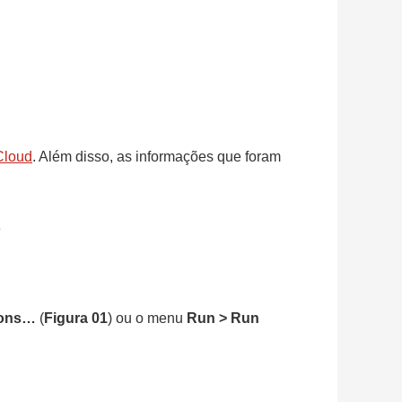
Cloud
. Além disso, as informações que foram
e
ions…
(
Figura 01
) ou o menu
Run > Run