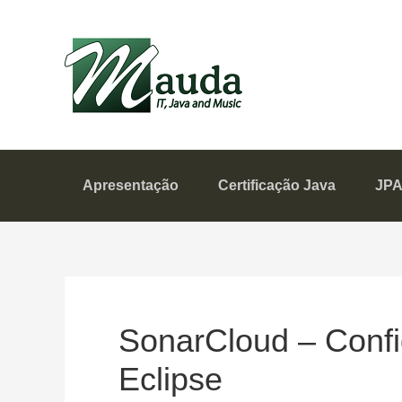
Skip
Skip
to
to
Mauda
primary
content
navigation
IT, Java and Music
Apresentação
Certificação Java
JP
SonarCloud – Confi
Eclipse